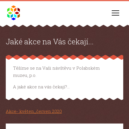
Jaké akce na Vás čekají...
Těšíme se na Vaši návštěvu v Polabském
muzeu, p.o.
A jaké akce na vás čekají?…
Akce- květen_červen 2020