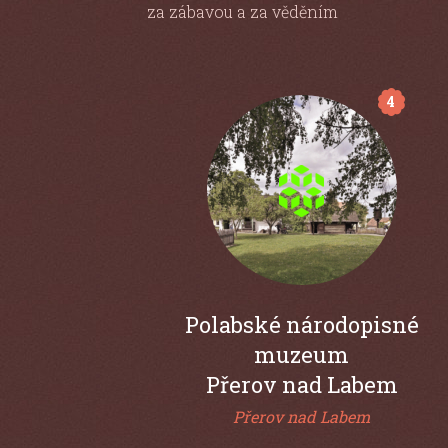
4
Polabské národopisné
muzeum
Přerov nad Labem
Přerov nad Labem
Více informací