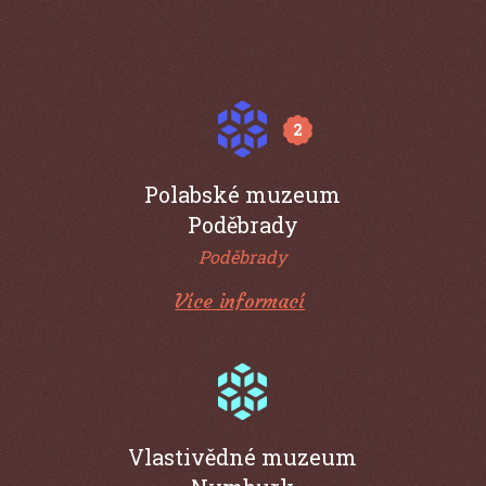
2
Polabské muzeum
Poděbrady
Poděbrady
Více informací
Vlastivědné muzeum
Nymburk