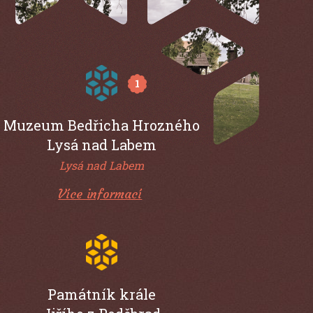
1
Muzeum Bedřicha Hrozného
Lysá nad Labem
Lysá nad Labem
Více informací
Památník krále
Jiřího z Poděbrad