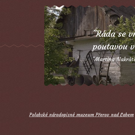
e si užili celá rodina,
"Ráda se v
poutavou v
Martina Nakráti
Polabské národopisné muzeum Přerov nad Labem