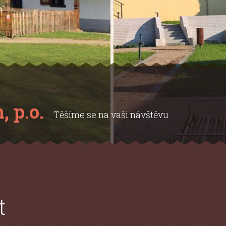
jeho výtvarní přátelé
á…
t