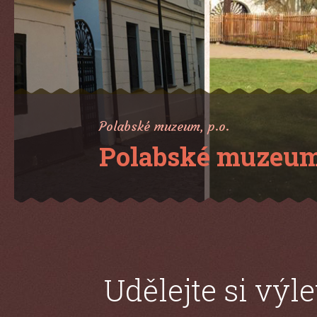
Bohumil Hrabal a 
Mottem výstavy je Hrabalův citát: „J
Udělejte si výle
za zábavou a za věděním