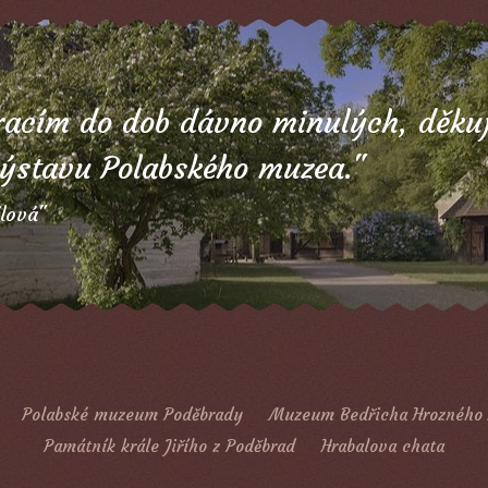
racím do dob dávno minulých, děkuj
ýstavu Polabského muzea."
lová
Polabské muzeum Poděbrady
Muzeum Bedřicha Hrozného 
Památník krále Jiřího z Poděbrad
Hrabalova chata