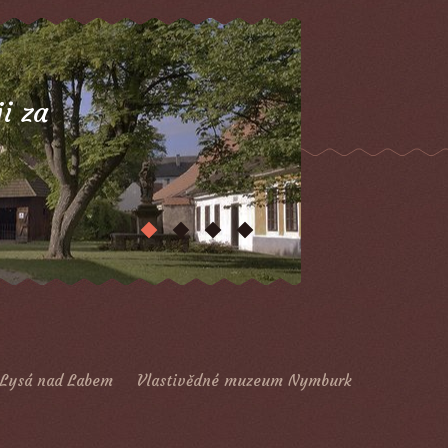
i za
"Děkujeme za poutavou v
zavzpomínat."
František Malý
Lysá nad Labem
Vlastivědné muzeum Nymburk