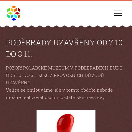
PODĚBRADY UZAVŘENY OD 7.10.
DO 3.11.
POZOR! POLABSKÉ MUZEUM V PODĚBRADECH BUDE
OD 7.10. DO 3.11.2020 Z PROVOZNÍCH DŮVODŮ
UZAVŘENO.
Velice se omlouváme, ale v tomto období nebude
možné realizovat osobní badatelské návštěvy.