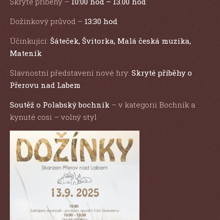
Skryté příběhy –
10:00 hod – 13.00 hod
Dožínkový průvod –
13:30 hod
Účinkující:
Šáteček, Švitorka, Malá česká muzika,
Mateník
Slavnostní představení nové hry:
Skryté příběhy o
Přerovu nad Labem
Soutěž o Polabský bochník
– v kategorii Bochník a
kynuté cosi – volný styl