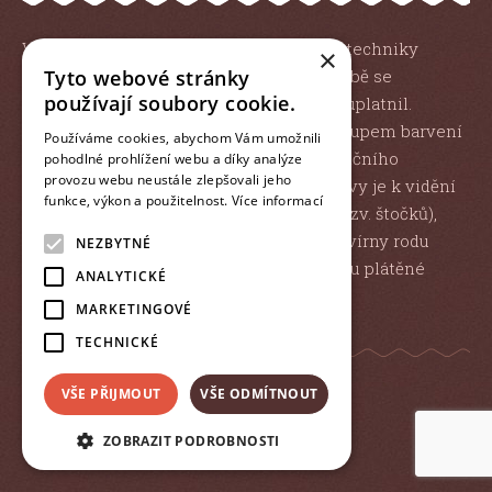
Výstava je věnovaná především historii techniky
×
modrotisku. Ukazuje odkud a ve které době se
Tyto webové stránky
používají soubory cookie.
modrotisk dostal do Evropy a jak se zde uplatnil.
Seznamuje návštěvníky s výrobním postupem barvení
Používáme cookies, abychom Vám umožnili
za studena i se způsobem získávání tradičního
pohodlné prohlížení webu a díky analýze
provozu webu neustále zlepšovali jeho
modrého barviva – indiga. V rámci výstavy je k vidění
funkce, výkon a použitelnost.
Více informací
rozsáhlá sbírka modrotiskových forem (tzv. štočků),
která pochází převážně z nymburské barvírny rodu
NEZBYTNÉ
Rachlíků. Nedílnou součástí expozice jsou plátěné
ANALYTICKÉ
modrotiskové vzorníky.
MARKETINGOVÉ
TECHNICKÉ
VŠE PŘIJMOUT
VŠE ODMÍTNOUT
made
ZOBRAZIT PODROBNOSTI