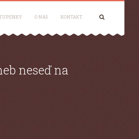
Hledá
TUPENKY
O NÁS
KONTAKT
neb neseď na