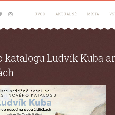
ÚVOD
AKTUÁLNĚ
MÍSTA
VS
o katalogu Ludvík Kuba a
ách