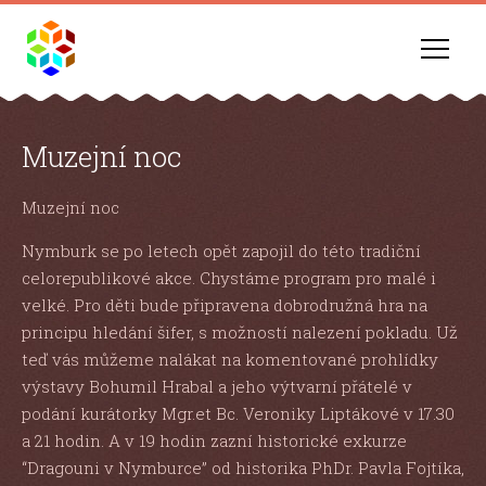
Muzejní noc
Muzejní noc
Nymburk se po letech opět zapojil do této tradiční
celorepublikové akce. Chystáme program pro malé i
velké. Pro děti bude připravena dobrodružná hra na
principu hledání šifer, s možností nalezení pokladu. Už
teď vás můžeme nalákat na komentované prohlídky
výstavy Bohumil Hrabal a jeho výtvarní přátelé v
podání kurátorky Mgr.et Bc. Veroniky Liptákové v 17.30
a 21 hodin. A v 19 hodin zazní historické exkurze
“Dragouni v Nymburce” od historika PhDr. Pavla Fojtíka,