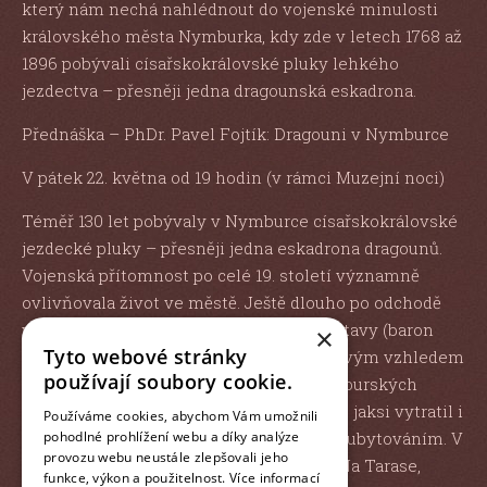
který nám nechá nahlédnout do vojenské minulosti
královského města Nymburka, kdy zde v letech 1768 až
1896 pobývali císařskokrálovské pluky lehkého
jezdectva – přesněji jedna dragounská eskadrona.
Přednáška – PhDr. Pavel Fojtík: Dragouni v Nymburce
V pátek 22. května od 19 hodin (v rámci Muzejní noci)
Téměř 130 let pobývaly v Nymburce císařskokrálovské
jezdecké pluky – přesněji jedna eskadrona dragounů.
Vojenská přítomnost po celé 19. století významně
ovlivňovala život ve městě. Ještě dlouho po odchodě
vojáků se vzpomínalo na legendární postavy (baron
×
Tyto webové stránky
Viktor Kraus a siamský princ), které se svým vzhledem
používají soubory cookie.
či vystupováním zapsaly do paměti nymburských
obyvatel. S jejich odchodem roku 1896 se jaksi vytratil i
Používáme cookies, abychom Vám umožnili
význam ulic a hospod spojených s jejich ubytováním. V
pohodlné prohlížení webu a díky analýze
provozu webu neustále zlepšovali jeho
Nymburce ne nadarmo máme hospodu Na Tarase,
funkce, výkon a použitelnost.
Více informací