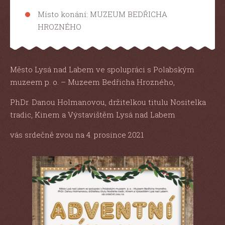
Místo konání: MUZEUM BEDŘICHA
HROZNÉHO
Město Lysá nad Labem ve spolupráci s Polabským
muzeem p. o. – Muzeem Bedřicha Hrozného,
PhDr. Danou Holmanovou, držitelkou titulu Nositelka
tradic, Kinem a Výstavištěm Lysá nad Labem
vás srdečně zvou na 4. prosince 2021