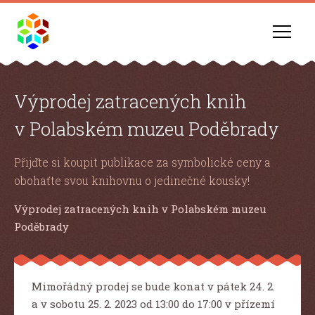
Výprodej zatracených knih
v Polabském muzeu Poděbrady
Přijďte si koupit publikace za symbolické ceny a
obohaťte svou knihovnu o jedinečné kousky!
Výprodej zatracených knih v Polabském muzeu
Poděbrady
Mimořádný prodej se bude konat v pátek 24. 2.
a v sobotu 25. 2. 2023 od 13:00 do 17:00 v přízemí