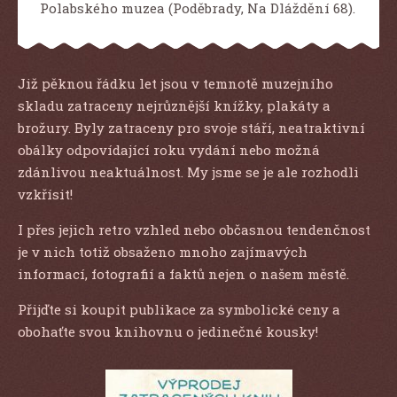
Polabského muzea (Poděbrady, Na Dláždění 68).
Již pěknou řádku let jsou v temnotě muzejního
skladu zatraceny nejrůznější knížky, plakáty a
brožury. Byly zatraceny pro svoje stáří, neatraktivní
obálky odpovídající roku vydání nebo možná
zdánlivou neaktuálnost. My jsme se je ale rozhodli
vzkřísit!
I přes jejich retro vzhled nebo občasnou tendenčnost
je v nich totiž obsaženo mnoho zajímavých
informací, fotografií a faktů nejen o našem městě.
Přijďte si koupit publikace za symbolické ceny a
obohaťte svou knihovnu o jedinečné kousky!