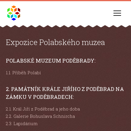
Expozice Polabského muzea
POLABSKÉ MUZEUM PODĚBRADY:
1.1. Příběh Polabí
2. PAMÁTNÍK KRÁLE JIŘÍHO Z PODĚBRAD NA
ZÁMKU V PODĚBRADECH:
2.1. Král Jiří z Poděbrad a jeho doba
2.2. Galerie Bohuslava Schnircha
2.3. Lapidárium