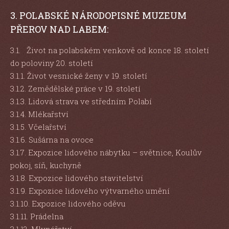
3. POLABSKÉ NÁRODOPISNÉ MUZEUM
PŘEROV NAD LABEM:
3.1. Život na polabském venkově od konce 18. století
do poloviny 20. století
3.1.1. Život vesnické ženy v 19. století
3.1.2. Zemědělské práce v 19. století
3.1.3. Lidová strava ve středním Polabí
3.1.4. Mlékařství
3.1.5. Včelařství
3.1.6. Sušárna na ovoce
3.1.7. Expozice lidového nábytku – světnice, Koulův
pokoj, síň, kuchyně
3.1.8. Expozice lidového stavitelství
3.1.9. Expozice lidového výtvarného umění
3.1.10. Expozice lidového oděvu
3.1.11. Prádelna