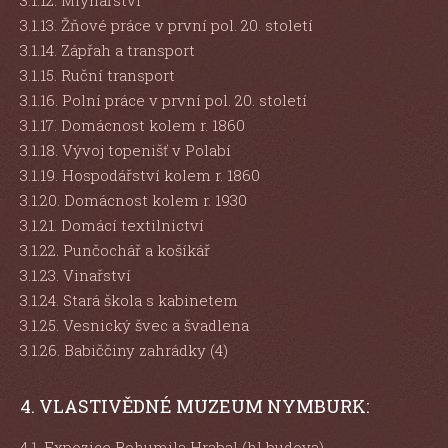
3.1.12. Mlynářství
3.1.13. Žňové práce v první pol. 20. století
3.1.14. Zápřah a transport
3.1.15. Ruční transport
3.1.16. Polní práce v první pol. 20. století
3.1.17. Domácnost kolem r. 1860
3.1.18. Vývoj topenišť v Polabí
3.1.19. Hospodářství kolem r. 1860
3.1.20. Domácnost kolem r. 1930
3.1.21. Domácí textilnictví
3.1.22. Punčochář a košíkář
3.1.23. Vinařství
3.1.24. Stará škola s kabinetem
3.1.25. Vesnický švec a švadlena
3.1.26. Babiččiny zahrádky (4)
4. VLASTIVĚDNÉ MUZEUM NYMBURK:
4.1. Expozice Bohumila Hrabal (hl budova)