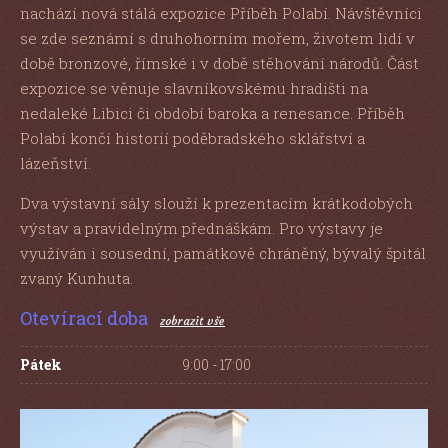
nachází nová stálá expozice Příběh Polabí. Návštěvníci
se zde seznámí s druhohorním mořem, životem lidí v
době bronzové, římské i v době stěhování národů. Část
expozice se věnuje slavníkovskému hradišti na
nedaleké Libici či období baroka a renesance. Příběh
Polabí končí historií poděbradského sklářství a
lázeňství.
Dva výstavní sály slouží k prezentacím krátkodobých
výstav a pravidelným přednáškám. Pro výstavy je
využíván i sousední, památkově chráněný, bývalý špitál
zvaný Kunhuta.
Otevírací doba
zobrazit vše
Pátek
9:00 - 17:00