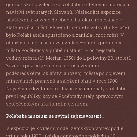
germánského válečníka s obdobím stěhování národů a
navštíví svět starých Slovanů. Následující expozice
návštěvníka zavede do období baroka a renesance –
zlatého věku měst. Během třicetileté války (1618–1648)
bylo Polabí zcela zpustošeno a zanikla i moc měst. V
obrazové galerii se návštěvník seznámí s proměnou
města Poděbrady v průběhu staletí – od nejstarší
veduty města (M. Merian, 1650) do 1. poloviny 20. století.
Závěr expozice je věnován proslavenému
poděbradskému sklářství a rozvoji města po objevení
minerálních pramenů a založení lázní v roce 1908.
Největší rozkvět město i lázně zaznamenaly v období
první republiky, kdy se Poděbrady staly opravdovým
společenským a kulturním centrem.
Polabské muzeum se svými zajímavostmi…
V expozici je k vidění model zemských vrstev podle
vrtu z roku 1930, ukázka denárového pokladu z 10.