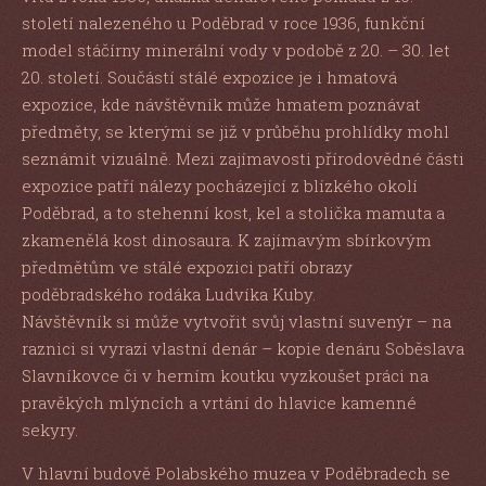
století nalezeného u Poděbrad v roce 1936, funkční
model stáčírny minerální vody v podobě z 20. – 30. let
20. století. Součástí stálé expozice je i hmatová
expozice, kde návštěvník může hmatem poznávat
předměty, se kterými se již v průběhu prohlídky mohl
seznámit vizuálně. Mezi zajímavosti přírodovědné části
expozice patří nálezy pocházející z blízkého okolí
Poděbrad, a to stehenní kost, kel a stolička mamuta a
zkamenělá kost dinosaura. K zajímavým sbírkovým
předmětům ve stálé expozici patří obrazy
poděbradského rodáka Ludvíka Kuby.
Návštěvník si může vytvořit svůj vlastní suvenýr – na
raznici si vyrazí vlastní denár – kopie denáru Soběslava
Slavníkovce či v herním koutku vyzkoušet práci na
pravěkých mlýncích a vrtání do hlavice kamenné
sekyry.
V hlavní budově Polabského muzea v Poděbradech se