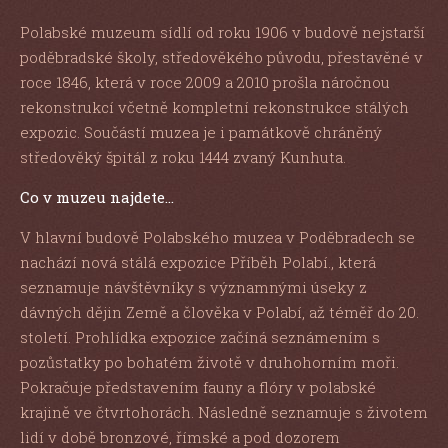
Polabské muzeum sídlí od roku 1906 v budově nejstarší
poděbradské školy, středověkého původu, přestavěné v
roce 1846, která v roce 2009 a 2010 prošla náročnou
rekonstrukcí včetně kompletní rekonstrukce stálých
expozic. Součástí muzea je i památkově chráněný
středověký špitál z roku 1444 zvaný Kunhuta.
Co v muzeu najdete…
V hlavní budově Polabského muzea v Poděbradech se
nachází nová stálá expozice Příběh Polabí., která
seznamuje návštěvníky s významnými úseky z
dávných dějin Země a člověka v Polabí, až téměř do 20.
století. Prohlídka expozice začíná seznámením s
pozůstatky po bohatém životě v druhohorním moři.
Pokračuje představením fauny a flóry v polabské
krajině ve čtvrtohorách. Následně seznamuje s životem
lidí v době bronzové, římské a pod dozorem